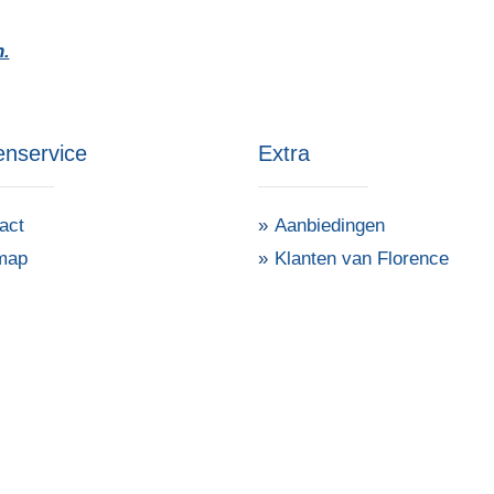
n.
enservice
Extra
act
Aanbiedingen
map
Klanten van Florence