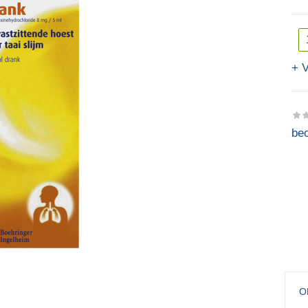
V
beo
O