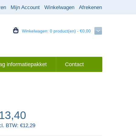
ren
Mijn Account
Winkelwagen
Afrekenen
Winkelwagen:
0 product(en) - €0,00
g informatiepakket
Contact
13,40
cl. BTW: €12,29