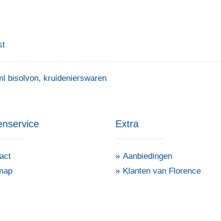
st
ml bisolvon
,
kruidenierswaren
enservice
Extra
act
Aanbiedingen
map
Klanten van Florence