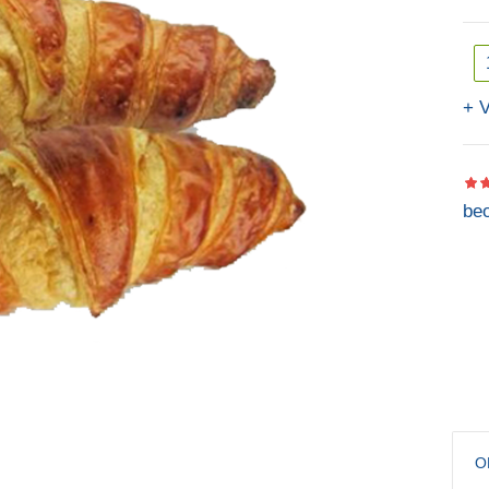
V
beo
O