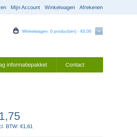
ren
Mijn Account
Winkelwagen
Afrekenen
Winkelwagen:
0 product(en) - €0,00
g informatiepakket
Contact
1,75
cl. BTW: €1,61