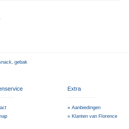
.
snack
,
gebak
enservice
Extra
act
Aanbiedingen
map
Klanten van Florence