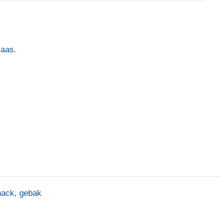
kaas.
nack
,
gebak