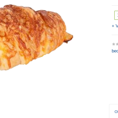
V
beo
O