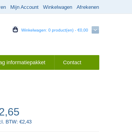
ren
Mijn Account
Winkelwagen
Afrekenen
Winkelwagen:
0 product(en) - €0,00
g informatiepakket
Contact
2,65
cl. BTW: €2,43