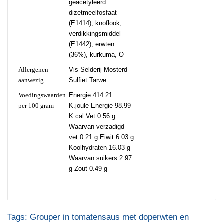
geacetyleerd
dizetmeelfosfaat
(E1414), knoflook,
verdikkingsmiddel
(E1442), erwten
(36%), kurkuma, O
Allergenen
Vis Selderij Mosterd
aanwezig
Sulfiet Tarwe
Voedingswaarden
Energie 414.21
per 100 gram
K.joule Energie 98.99
K.cal Vet 0.56 g
Waarvan verzadigd
vet 0.21 g Eiwit 6.03 g
Koolhydraten 16.03 g
Waarvan suikers 2.97
g Zout 0.49 g
Tags:
Grouper in tomatensaus met doperwten en