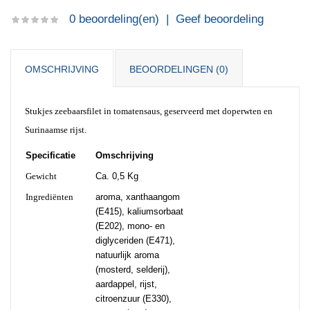
0 beoordeling(en)
|
Geef beoordeling
OMSCHRIJVING
BEOORDELINGEN (0)
Stukjes zeebaarsfilet in tomatensaus, geserveerd met doperwten en
Surinaamse rijst.
Specificatie
Omschrijving
Gewicht
Ca. 0,5 Kg
Ingrediënten
aroma, xanthaangom
(E415), kaliumsorbaat
(E202), mono- en
diglyceriden (E471),
natuurlijk aroma
(mosterd, selderij),
aardappel, rijst,
citroenzuur (E330),