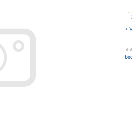
V
beo