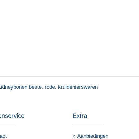
Kidneybonen beste
,
rode
,
kruidenierswaren
enservice
Extra
act
Aanbiedingen