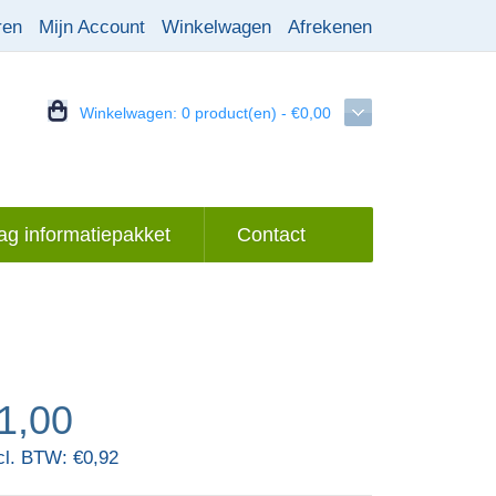
ren
Mijn Account
Winkelwagen
Afrekenen
Winkelwagen:
0 product(en) - €0,00
g informatiepakket
Contact
1,00
cl. BTW: €0,92