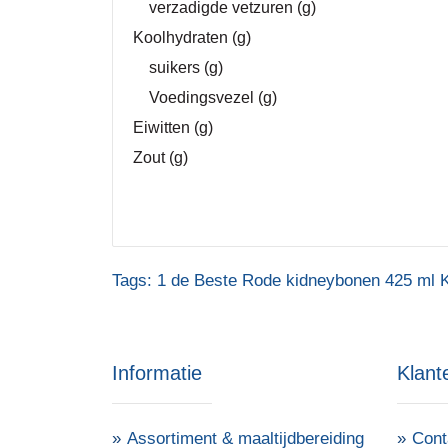
verzadigde vetzuren (g)
Koolhydraten (g)
suikers (g)
Voedingsvezel (g)
Eiwitten (g)
Zout (g)
Tags:
1 de Beste Rode kidneybonen 425 ml 
Informatie
Klant
Assortiment & maaltijdbereiding
Cont