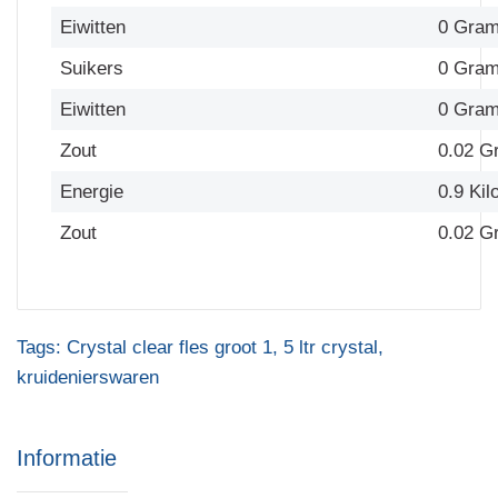
Eiwitten
0 Gra
Suikers
0 Gra
Eiwitten
0 Gra
Zout
0.02 G
Energie
0.9 Kil
Zout
0.02 G
Tags:
Crystal clear fles groot 1
,
5 ltr crystal
,
kruidenierswaren
Informatie