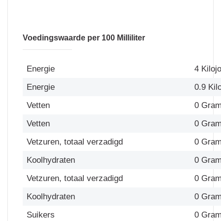
Voedingswaarde per 100 Milliliter
Energie
4 Kiloj
Energie
0.9 Kil
Vetten
0 Gra
Vetten
0 Gra
Vetzuren, totaal verzadigd
0 Gra
Koolhydraten
0 Gra
Vetzuren, totaal verzadigd
0 Gra
Koolhydraten
0 Gra
Suikers
0 Gra