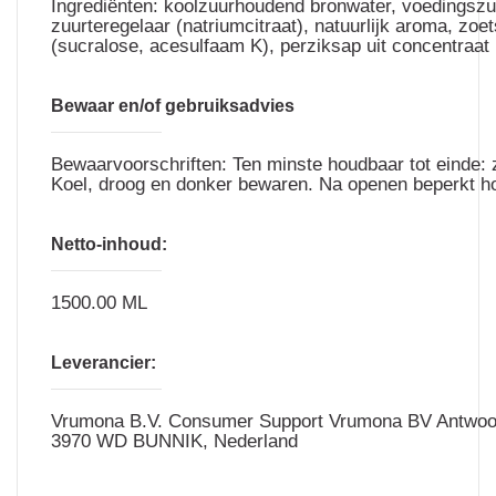
Ingrediënten: koolzuurhoudend bronwater, voedingszuu
zuurteregelaar (natriumcitraat), natuurlijk aroma, zoet
(sucralose, acesulfaam K), perziksap uit concentraat
Bewaar en/of gebruiksadvies
Bewaarvoorschriften: Ten minste houdbaar tot einde: z
Koel, droog en donker bewaren. Na openen beperkt h
Netto-inhoud:
1500.00 ML
Leverancier:
Vrumona B.V. Consumer Support Vrumona BV Antwo
3970 WD BUNNIK, Nederland