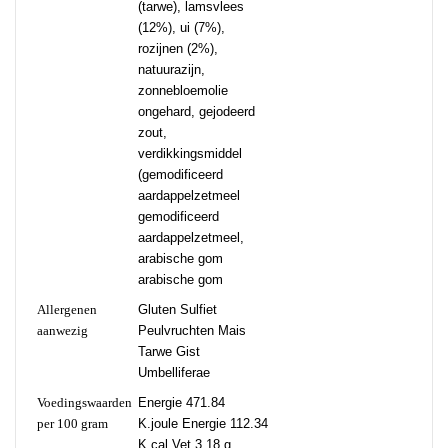
(tarwe), lamsvlees
(12%), ui (7%),
rozijnen (2%),
natuurazijn,
zonnebloemolie
ongehard, gejodeerd
zout,
verdikkingsmiddel
(gemodificeerd
aardappelzetmeel
gemodificeerd
aardappelzetmeel,
arabische gom
arabische gom
Allergenen
Gluten Sulfiet
aanwezig
Peulvruchten Mais
Tarwe Gist
Umbelliferae
Voedingswaarden
Energie 471.84
per 100 gram
K.joule Energie 112.34
K.cal Vet 3.18 g