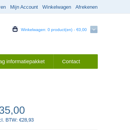
ren
Mijn Account
Winkelwagen
Afrekenen
Winkelwagen:
0 product(en) - €0,00
g informatiepakket
Contact
35,00
cl. BTW: €28,93