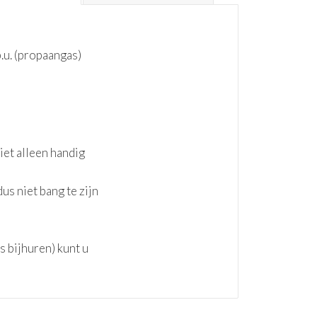
.u. (propaangas)
iet alleen handig
s niet bang te zijn
s bijhuren) kunt u