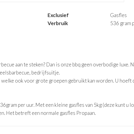
Exclusief
Gasfles
Verbruik
536 gram p
arbecue aan te steken? Dan is onze bbq geen overbodige luxe. N
elsbarbecue, bedrijfsuitje.
welke ook voor grote groepen gebruikt kan worden. U hoeft du
6gram per uur. Met een kleine gasfles van 5kg (deze kunt u lo
n. Het betreft een normale gasfles Propaan.