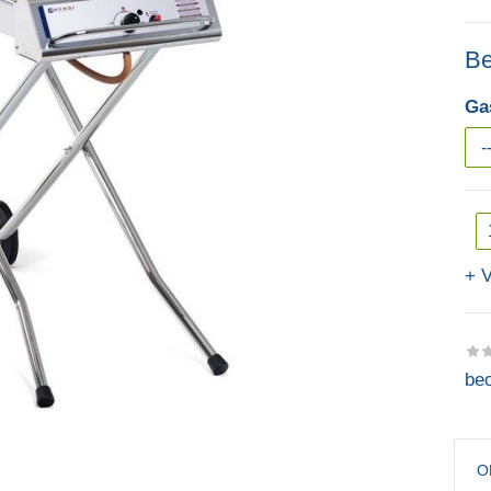
Be
Ga
V
beo
O