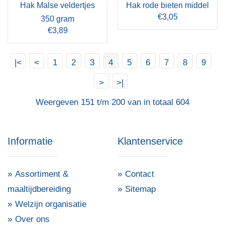
Hak Malse veldertjes
Hak rode bieten middel
€3,05
350 gram
€3,89
|<
<
1
2
3
4
5
6
7
8
9
>
>|
Weergeven 151 t/m 200 van in totaal 604
Informatie
Klantenservice
Assortiment &
Contact
maaltijdbereiding
Sitemap
Welzijn organisatie
Over ons