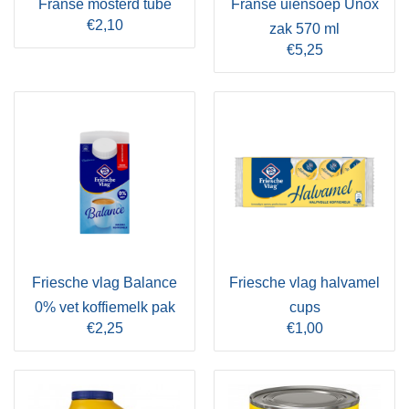
Franse mosterd tube
Franse uiensoep Unox
€2,10
zak 570 ml
€5,25
Friesche vlag Balance
Friesche vlag halvamel
0% vet koffiemelk pak
cups
€2,25
€1,00