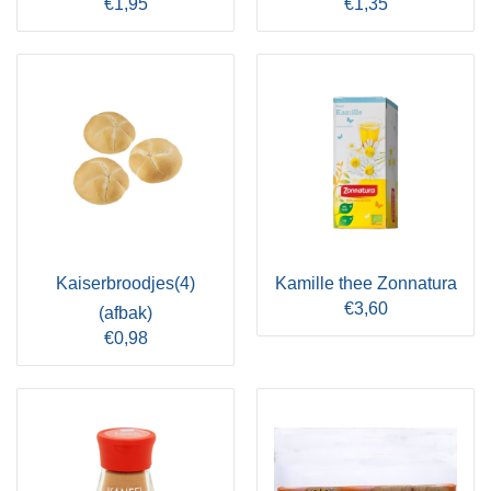
€1,95
€1,35
Kaiserbroodjes(4)
Kamille thee Zonnatura
€3,60
(afbak)
€0,98