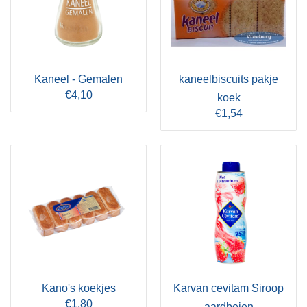
Kaneel - Gemalen
kaneelbiscuits pakje
€4,10
koek
€1,54
Kano's koekjes
Karvan cevitam Siroop
€1,80
aardbeien