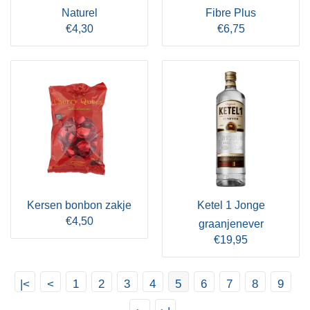
Naturel
Fibre Plus
€4,30
€6,75
Kersen bonbon zakje
Ketel 1 Jonge
€4,50
graanjenever
€19,95
|<
<
1
2
3
4
5
6
7
8
9