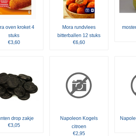
ra oven kroket 4
Mora rundvlees
moster
stuks
bitterballen 12 stuks
€3,60
€6,60
nten drop zakje
Napoleon Kogels
Napole
€3,05
citroen
€2,95