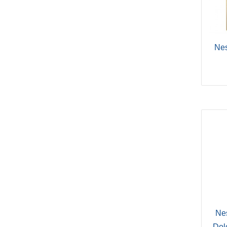
Ne
Nes
Dol