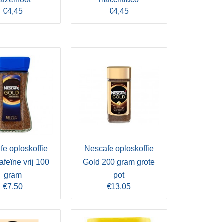
€4,45
€4,45
e oploskoffie
Nescafe oploskoffie
afeïne vrij 100
Gold 200 gram grote
gram
pot
€7,50
€13,05