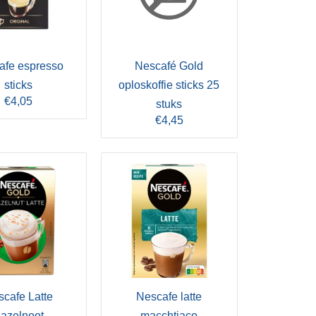
afe espresso
Nescafé Gold
sticks
oploskoffie sticks 25
€4,05
stuks
€4,45
cafe Latte
Nescafe latte
azelnoot
macchtiaco