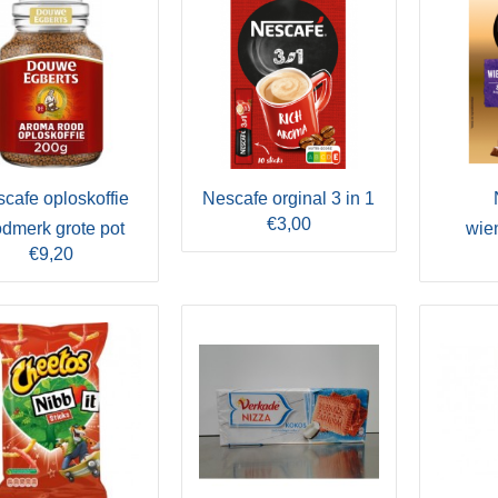
cafe oploskoffie
Nescafe orginal 3 in 1
€3,00
odmerk grote pot
wie
€9,20