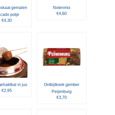
skaat gemalen
Notenmix
€4,60
icado potje
€4,30
ehaktbal in jus
Ontbijtkoek gember
€2,95
Peijenburg
€3,70