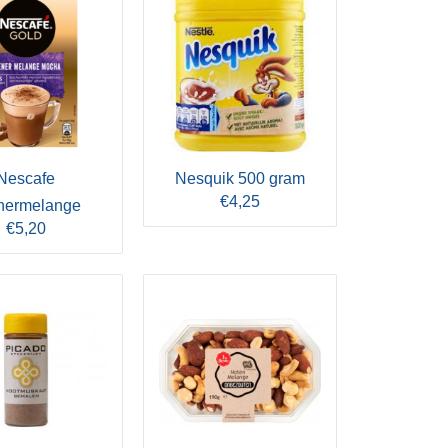
Nescafe
Nesquik 500 gram
€4,25
nermelange
€5,20