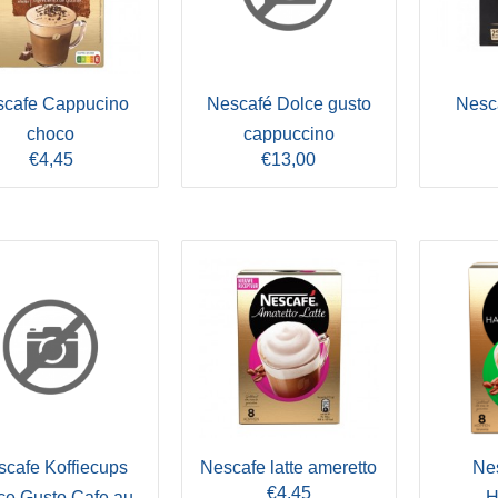
scafe Cappucino
Nescafé Dolce gusto
Nesc
choco
cappuccino
€4,45
€13,00
cafe Koffiecups
Nescafe latte ameretto
Nes
€4,45
ce Gusto Cafe au
H