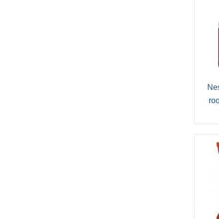
Nes
ro