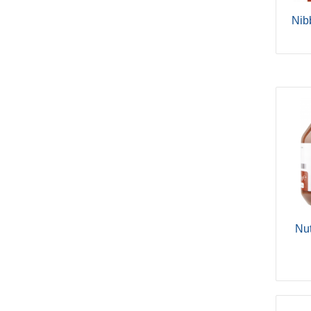
Nib
Nu