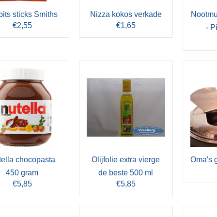
bits sticks Smiths
Nizza kokos verkade
Nootmu
€2,55
€1,65
- P
tella chocopasta
Olijfolie extra vierge
Oma's g
450 gram
de beste 500 ml
€5,85
€5,85