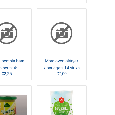
Loempia ham
Mora oven airfryer
p per stuk
kipnuggets 14 stuks
€2,25
€7,00